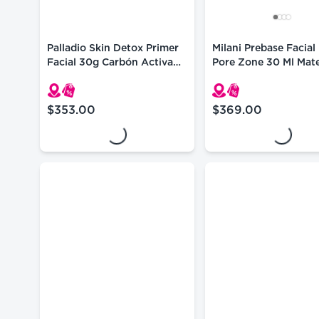
Palladio Skin Detox Primer
Milani Prebase Facial
Facial 30g Carbón Activado
Pore Zone 30 Ml Mat
Vegano
Minimiza Poros
Loading...
Loading...
$353.00
$369.00
precio actual $353.00
precio actual $369