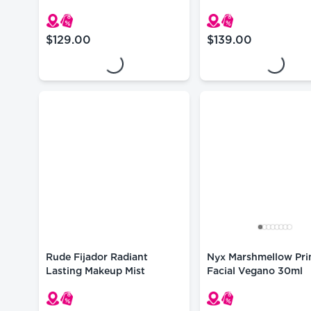
Larga Duración
Dragon
Loading...
Loading...
$129.00
$139.00
precio actual $129.00
precio actual $139.
Rude Fijador Radiant
Nyx Marshmellow Pri
Lasting Makeup Mist
Facial Vegano 30ml