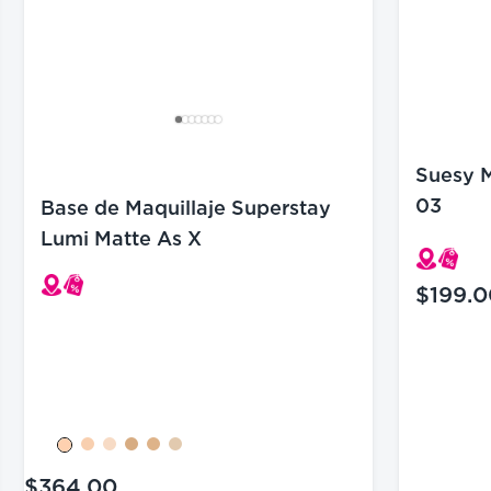
Suesy M
03
Base de Maquillaje Superstay
Lumi Matte As X
$199.0
precio a
$364.00