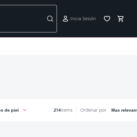
Inicia Sesión
po de piel
214
items
Ordenar por