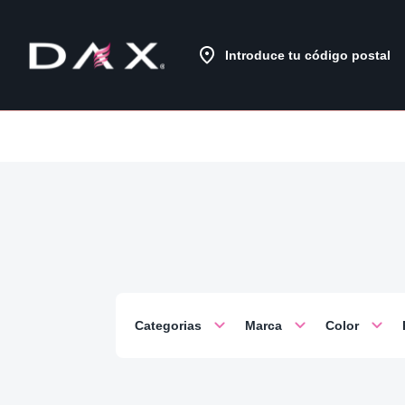
Skip
to
Content
Introduce tu código postal
Categorias
Marca
Color
Tamaño
Acabado
Uso sugerid