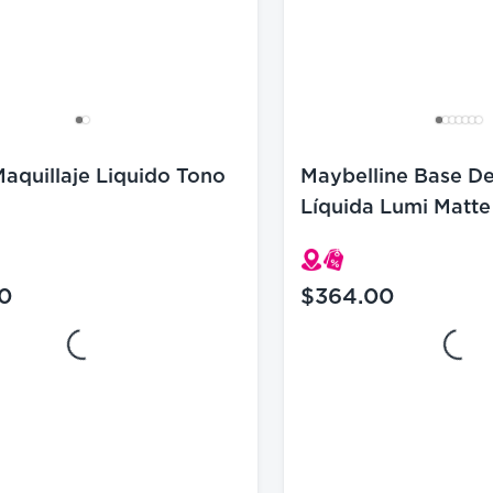
aquillaje Liquido Tono
Maybelline Base De
Líquida Lumi Matte
0
$364.00
ctual $199.00
precio actual $364.00
Loading...
Loading...