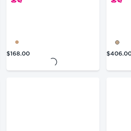
$406.0
$168.00
precio act
precio actual $168.00
Loading...