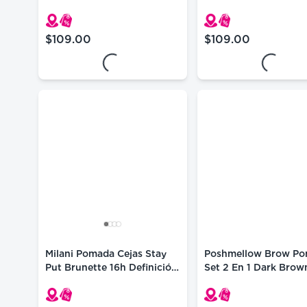
$109.00
$109.00
precio actual $109.00
precio actual $109
Loading...
Loading.
Milani Pomada Cejas Stay
Poshmellow Brow P
Put Brunette 16h Definición
Set 2 En 1 Dark Brow
Natural
Waterproof