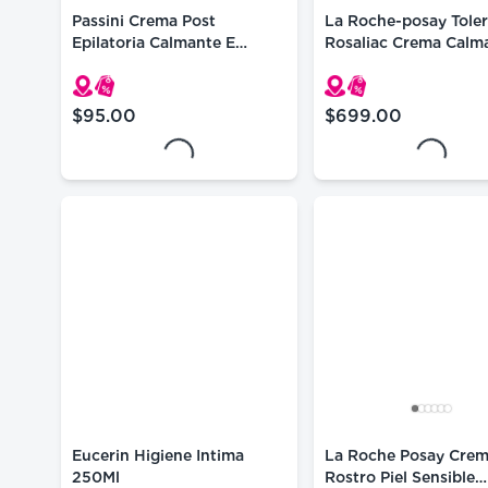
Passini Crema Post
La Roche-posay Toler
Epilatoria Calmante E
Rosaliac Crema Calm
Hidratante 60g
40ml
$95.00
$699.00
precio actual $95.00
precio actual $699
Loading...
Loading...
Eucerin Higiene Intima
La Roche Posay Crem
250Ml
Rostro Piel Sensible