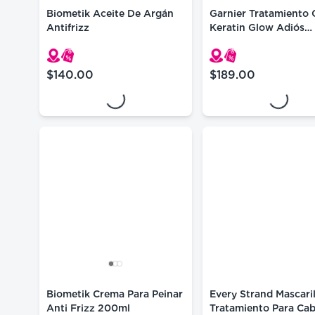
Biometik Aceite De Argán
Garnier Tratamiento 
Antifrizz
Keratin Glow Adiós
Esponjado 180 Ml
Loading...
Loading...
$140.00
$189.00
precio actual $140.00
precio actual $189.
Biometik Crema Para Peinar
Every Strand Mascaril
Anti Frizz 200ml
Tratamiento Para Cab