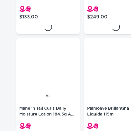
Rebelde 236 G
Loading...
Loading...
$133.00
$249.00
precio actual $133.00
precio actual $249
Mane 'n Tail Curls Daily
Palmolive Brillantina
Moisture Lotion 184.3g Anti
Líquida 115ml
Frizz