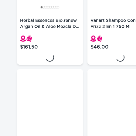
Herbal Essences Bio:renew
Vanart Shampoo Cont
Argan Oil & Aloe Mezcla De
Frizz 2 En 1 750 Ml
Aceite Para El Cabello 100
Ml
Loading...
Loading...
$161.50
$46.00
precio actual $161.50
precio actual $46.