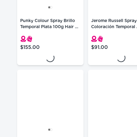
Punky Colour Spray Brillo
Jerome Russell Spray
Temporal Plata 100g Hair &
Coloración Temporal 
Body
2.2 Oz
Loading...
Loading...
$155.00
$91.00
precio actual $155.00
precio actual $91.0