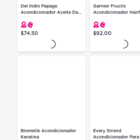
Del Indio Papago
Garnier Fructis
Acondicionador Aceite De
Acondicionador Hair
Oso Brillo 550ml
Manteca De Cacao Pa
Cabello Rizado 300 M
$74.50
$92.00
precio actual $74.50
precio actual $92.
Loading...
Loading...
Biometik Acondicionador
Every Strand
Keratina
Acondicionador Para