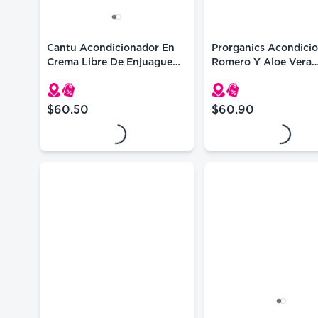
Cantu Acondicionador En
Prorganics Acondici
Crema Libre De Enjuague
Romero Y Aloe Vera
57g
380ml12
$60.50
$60.90
precio actual $60.50
precio actual $60.
Loading...
Loading...