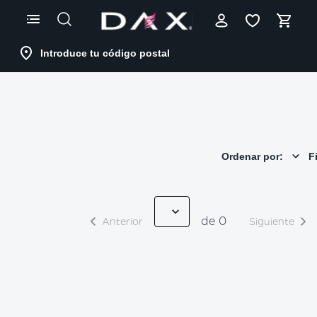
Skip
to
Content
Introduce tu código postal
Ordenar por:
Fi
de 0
Anterior
Siguiente