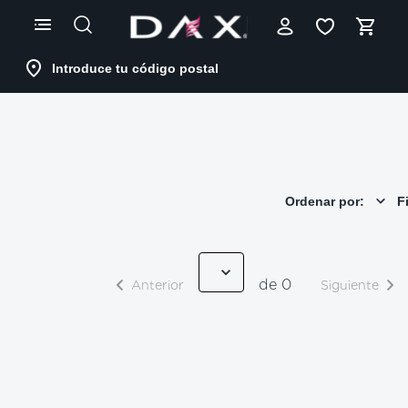
Skip
to
Content
Introduce tu código postal
Ordenar por:
Fi
de 0
Anterior
Siguiente