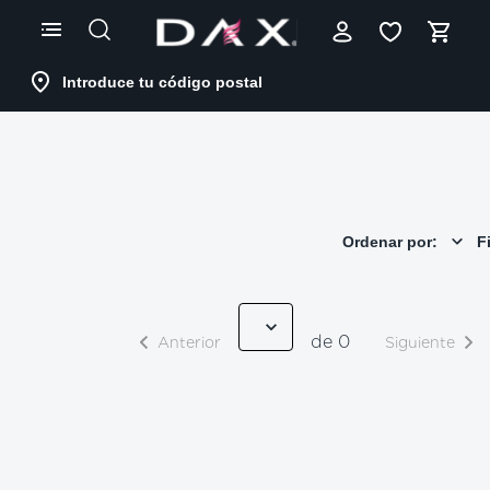
Skip
to
Content
Introduce tu código postal
Ordenar por:
Fi
de 0
Anterior
Siguiente