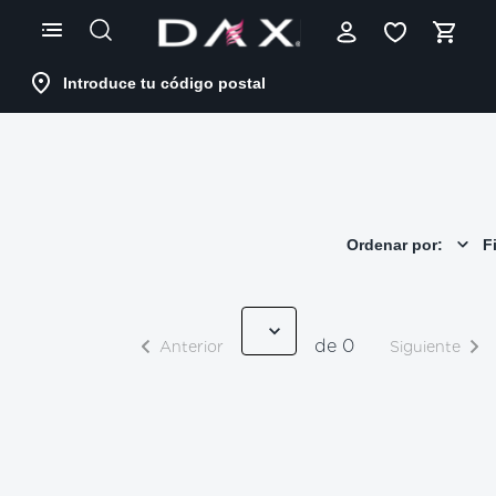
Skip
to
Content
Introduce tu código postal
Ordenar por:
Fi
de 0
Anterior
Siguiente