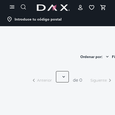
Skip
to
Content
Introduce tu código postal
Ordenar por:
Fi
de 0
Anterior
Siguiente