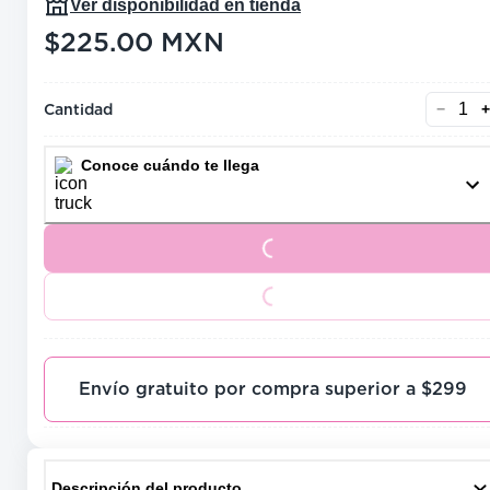
Ver disponibilidad en tienda
$225.00
MXN
precio actual $225.00
Cantidad
−
+
Conoce cuándo te llega
Loading...
Loading...
Envío gratuito por compra superior a $299
Descripción del producto