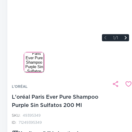
1/1
L'ORÉAL
L'oréal Paris Ever Pure Shampoo
Purple Sin Sulfatos 200 Ml
SKU:
49395349
ID:
71249395349