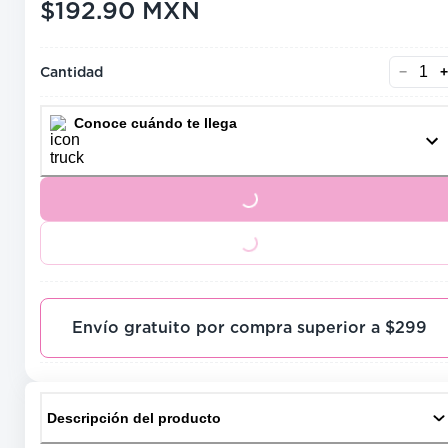
$192.90
MXN
precio actual $192.90
Cantidad
−
+
Conoce cuándo te llega
Loading...
Loading...
Envío gratuito por compra superior a $299
Descripción del producto