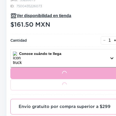
ID:
7500435226073
Ver disponibilidad en tienda
$161.50
MXN
precio actual $161.50
Cantidad
−
+
Conoce cuándo te llega
Loading...
Loading...
Envío gratuito por compra superior a $299