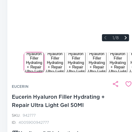
1/8
EUCERIN
Eucerin Hyaluron Filler Hydrating +
Repair Ultra Light Gel 50Ml
SKU:
942777
ID:
4005900942777