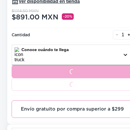
Ver disponibilidad en tienda
precio actual $891.00
$1,114.50
MXN
precio original $1,114.50
$891.00
MXN
-20%
Cantidad
−
+
Conoce cuándo te llega
Loading...
Loading...
Envío gratuito por compra superior a $299