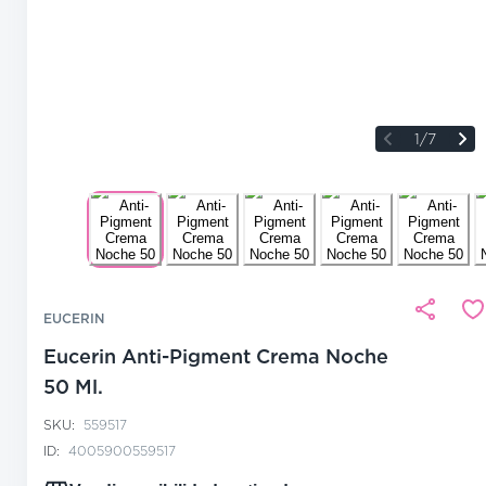
1/7
EUCERIN
Eucerin Anti-Pigment Crema Noche
50 Ml.
SKU:
559517
ID:
4005900559517