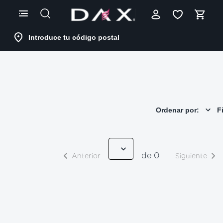
Skip
to
Content
Introduce tu código postal
Ordenar por:
Fi
de 0
Anterior
Siguiente