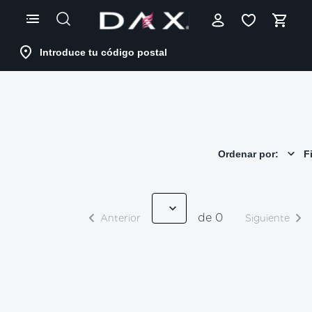
Skip
to
Content
Introduce tu código postal
Ordenar por:
Fi
de 0
Anterior
Siguiente