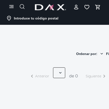
Skip
to
Content
Introduce tu código postal
Ordenar por:
Fi
de 0
Anterior
Siguiente