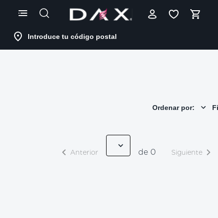
Skip
to
Content
Introduce tu código postal
Ordenar por:
Fi
de 0
Anterior
Siguiente