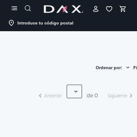
Skip
to
Content
Introduce tu código postal
Ordenar por:
Fi
de 0
Anterior
Siguiente