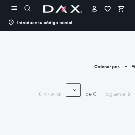
Skip
to
Content
Introduce tu código postal
Ordenar por:
Fi
de 0
Anterior
Siguiente