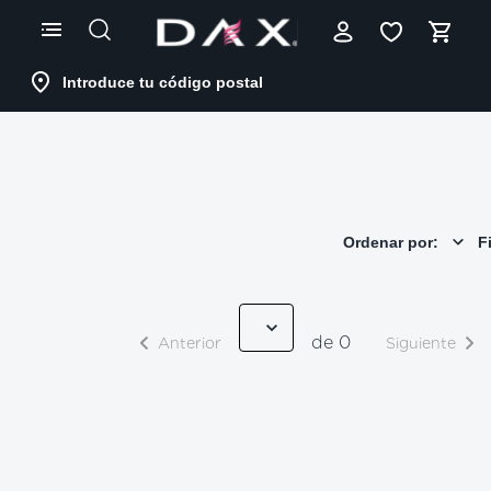
Skip
to
Content
Introduce tu código postal
Ordenar por:
Fi
de 0
Anterior
Siguiente