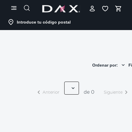
Skip
to
Content
Introduce tu código postal
Ordenar por:
Fi
de 0
Anterior
Siguiente