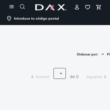
Skip
to
Content
Introduce tu código postal
Ordenar por:
Fi
de 0
Anterior
Siguiente